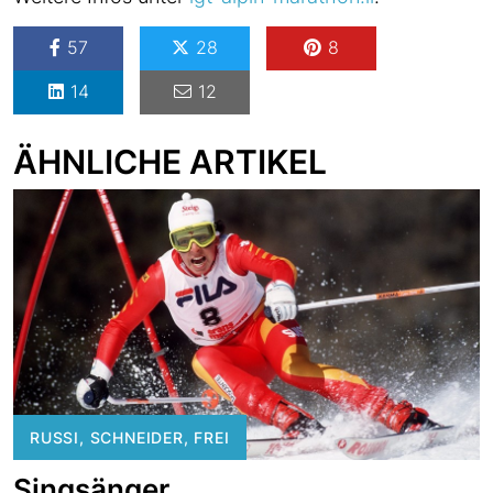
57
28
8
14
12
ÄHNLICHE ARTIKEL
RUSSI, SCHNEIDER, FREI
Singsänger