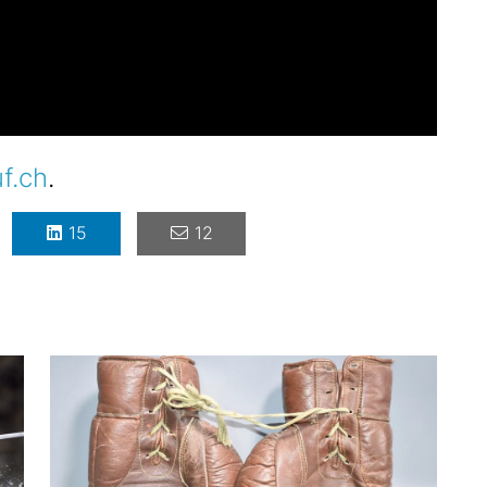
uf.ch
.
15
12