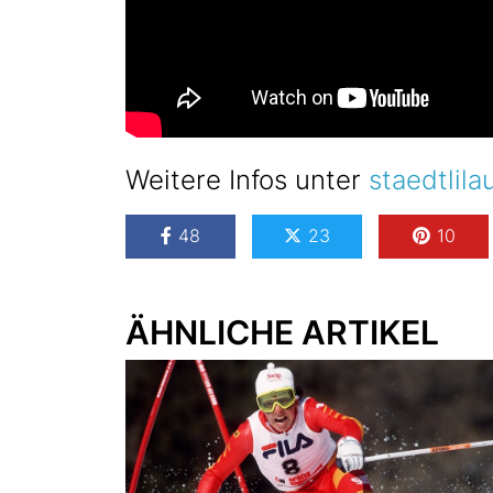
Weitere Infos unter
staedtlila
48
23
10
ÄHNLICHE ARTIKEL