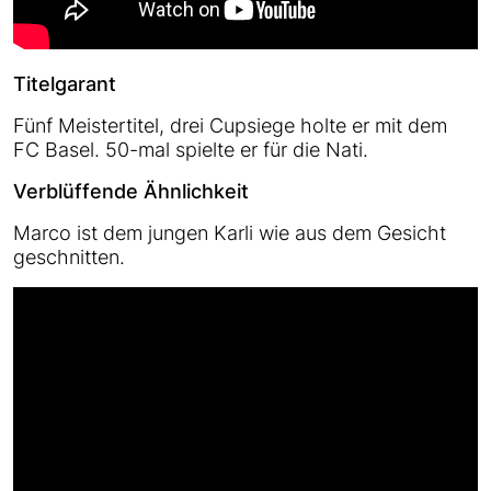
Titelgarant
Fünf Meistertitel, drei Cupsiege holte er mit dem
FC Basel. 50-mal spielte er für die Nati.
Verblüffende Ähnlichkeit
Marco ist dem jungen Karli wie aus dem Gesicht
geschnitten.